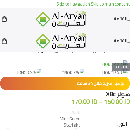
Skip to navigation
Skip to main content
القائمة
القائمة
Home
»
المتجر
»
الهواتف المحمولة
»
اندرويد
»
هونر X8c
SOLD OUT
توصيل سريع خلال 24 ساعة
هونر X8c
170.00
JD
–
150.00
JD
Black
Mint Green
اللون
Starlight