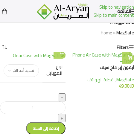
Skip to navigation
القائمة
Skip to main content
MagSafe
Home
»
MagSafe
Filters
نوع
آيفون إير ماج سيف
الموبايل
MagSafe
,
اغطية الهواتف
49.00
JD
-
+
إضافة إلى السلة