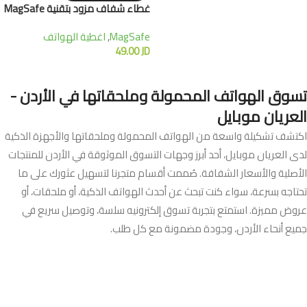
غطاء شفاف مزود بتقنية MagSafe
MagSafe
,
اغطية الهواتف
49.00
JD
تسوق الهواتف المحمولة وملحقاتها في الأردن -
العريان موبايل
اكتشف تشكيلة واسعة من الهواتف المحمولة وملحقاتها والأجهزة الذكية
لدى العريان موبايل، أحد أبرز وجهات التسوق الموثوقة في الأردن للمنتجات
الأصلية والأسعار الشفافة. صُممت أقسام متجرنا لتسهيل عثورك على ما
تحتاجه بسرعة، سواء كنت تبحث عن أحدث الهواتف الذكية، أو ملحقات، أو
عروض مميزة. استمتع بتجربة تسوق إلكترونيه سلسة، وتوصيل سريع في
جميع أنحاء الأردن، وجودة مضمونة مع كل طلب.