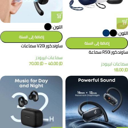
اللون
HOT
اللون
إضافة إلى السلة
إضافة إلى السلة
ساوندكور V20i سماعات
ساوندكور R50i سماعة
سماعات ايربودز
70.00
JD
–
40.00
JD
سماعات ايربودز
18.00
JD