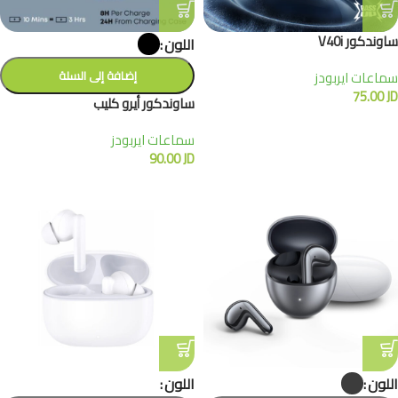
ساوندكور V40i
اللون
سماعات ايربودز
إضافة إلى السلة
75.00
JD
ساوندكور أيرو كليب
سماعات ايربودز
90.00
JD
اللون
اللون