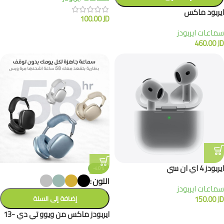
ايربود ماكس
100.00
JD
سماعات ايربودز
460.00
JD
ايربودز 4 اي ان سي
-40%
اللون
سماعات ايربودز
150.00
JD
إضافة إلى السلة
ايربودز ماكس من ويوو تي دي -13