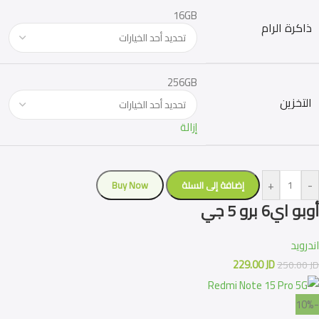
16GB
ذاكرة الرام
256GB
التخزين
إزالة
+
-
إضافة إلى السلة
Buy Now
أوبو اي6 برو 5 جي
اندرويد
229.00
JD
250.00
JD
-10%