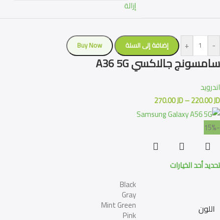
إزالة
+
-
إضافة إلى السلة
Buy Now
سامسونج جالاكسي A36 5G
اندرويد
270.00
JD
–
220.00
JD
-15%
تحديد أحد الخيارات
Black
Gray
Mint Green
اللون
Pink