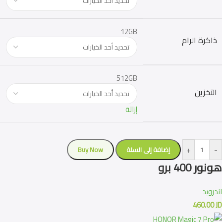
12GB
ذاكرة الرام
512GB
التخزين
إزالة
+
-
إضافة إلى السلة
Buy Now
هونور 400 برو
اندرويد
460.00
JD