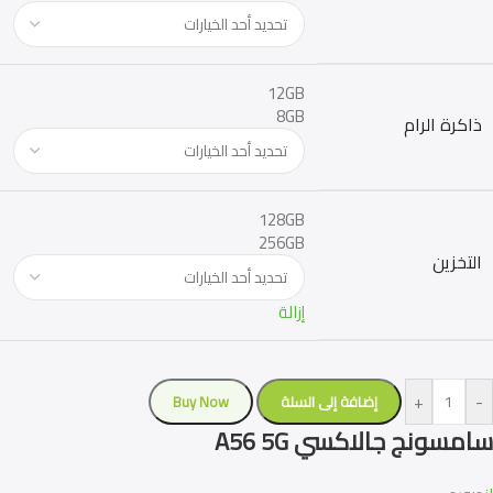
12GB
8GB
ذاكرة الرام
128GB
256GB
التخزين
إزالة
+
-
إضافة إلى السلة
Buy Now
سامسونج جالاكسي A56 5G