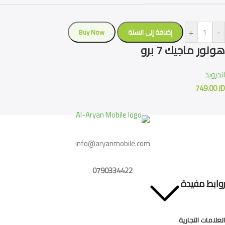
+
-
إضافة إلى السلة
Buy Now
هونور ماجيك 7 برو
اندرويد
749.00
JD
info@aryanmobile.com
0790334422
روابط مفيدة
العلامات التجارية