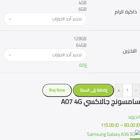
4GB
6GB
ذاكرة الرام
128GB
64GB
التخزين
إزالة
+
-
إضافة إلى السلة
Buy Now
سامسونج جالاكسي A07 4G
اندرويد
115.00
JD
–
83.00
JD