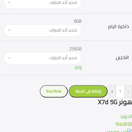
8GB
ذاكرة الرام
256GB
التخزين
إزالة
+
-
إضافة إلى السلة
Buy Now
هونر X7d 5G
اندرويد
154.00
JD