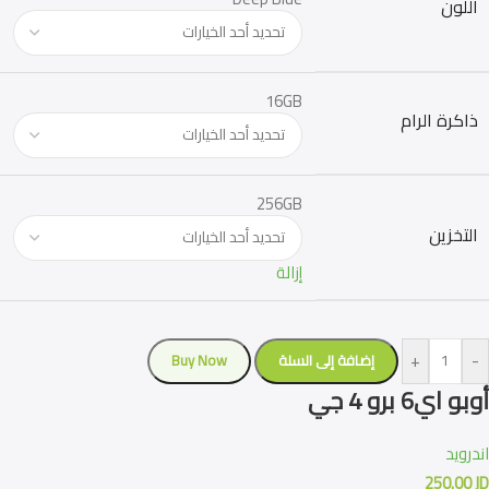
اللون
16GB
ذاكرة الرام
256GB
التخزين
إزالة
+
-
إضافة إلى السلة
Buy Now
أوبو اي6 برو 4 جي
اندرويد
250.00
JD